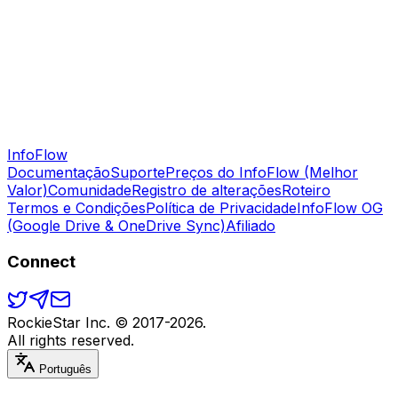
Info
Flow
Documentação
Suporte
Preços do InfoFlow (Melhor
Valor)
Comunidade
Registro de alterações
Roteiro
Termos e Condições
Política de Privacidade
InfoFlow OG
(Google Drive & OneDrive Sync)
Afiliado
Connect
RockieStar Inc. © 2017-
2026
.
All rights reserved.
Português