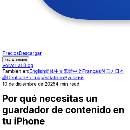
Precios
Descargar
Iniciar sesión
Volver al Blog
También en
:
English
简体中文
繁體中文
Français
한국어
日本
語
Deutsch
Português
Italiano
Русский
10 de diciembre de 2025
4 min read
Por qué necesitas un
guardador de contenido en
tu iPhone