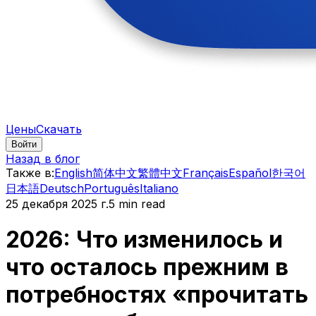
Цены
Скачать
Войти
Назад в блог
Также в
:
English
简体中文
繁體中文
Français
Español
한국어
日本語
Deutsch
Português
Italiano
25 декабря 2025 г.
5 min read
2026: Что изменилось и
что осталось прежним в
потребностях «прочитать