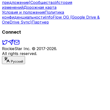
предложение)
Сообщество
История
изменений
Дорожная карта
Условия и положения
Политика
конфиденциальности
InfoFlow OG (Google Drive &
OneDrive Sync)
Партнер
Connect
RockieStar Inc. © 2017-
2026
.
All rights reserved.
Русский